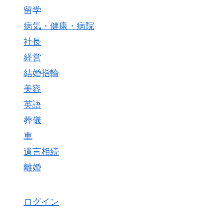
留学
病気・健康・病院
社長
経営
結婚指輪
美容
英語
葬儀
車
遺言相続
離婚
ログイン