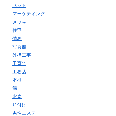
ペット
マーケティング
メッキ
住宅
債務
写真館
外構工事
子育て
工務店
本棚
歯
水素
片付け
男性エステ