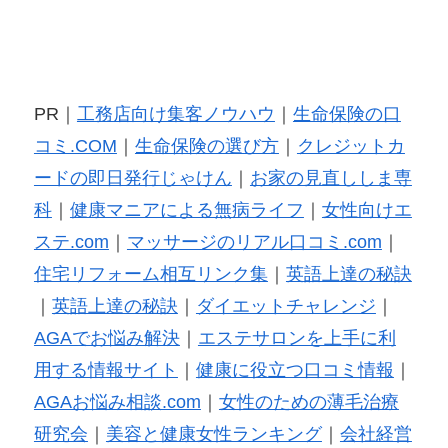
PR｜
工務店向け集客ノウハウ
｜
生命保険の口
コミ.COM
｜
生命保険の選び方
｜
クレジットカ
ードの即日発行じゃけん
｜
お家の見直ししま専
科
｜
健康マニアによる無病ライフ
｜
女性向けエ
ステ.com
｜
マッサージのリアル口コミ.com
｜
住宅リフォーム相互リンク集
｜
英語上達の秘訣
｜
英語上達の秘訣
｜
ダイエットチャレンジ
｜
AGAでお悩み解決
｜
エステサロンを上手に利
用する情報サイト
｜
健康に役立つ口コミ情報
｜
AGAお悩み相談.com
｜
女性のための薄毛治療
研究会
｜
美容と健康女性ランキング
｜
会社経営