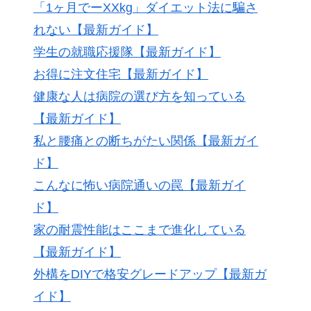
「1ヶ月でーXXkg」ダイエット法に騙さ
れない【最新ガイド】
学生の就職応援隊【最新ガイド】
お得に注文住宅【最新ガイド】
健康な人は病院の選び方を知っている
【最新ガイド】
私と腰痛との断ちがたい関係【最新ガイ
ド】
こんなに怖い病院通いの罠【最新ガイ
ド】
家の耐震性能はここまで進化している
【最新ガイド】
外構をDIYで格安グレードアップ【最新ガ
イド】