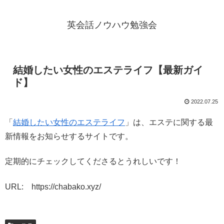
英会話ノウハウ勉強会
結婚したい女性のエステライフ【最新ガイ
ド】
2022.07.25
「
結婚したい女性のエステライフ
」は、エステに関する最
新情報をお知らせするサイトです。
定期的にチェックしてくださるとうれしいです！
URL: https://chabako.xyz/