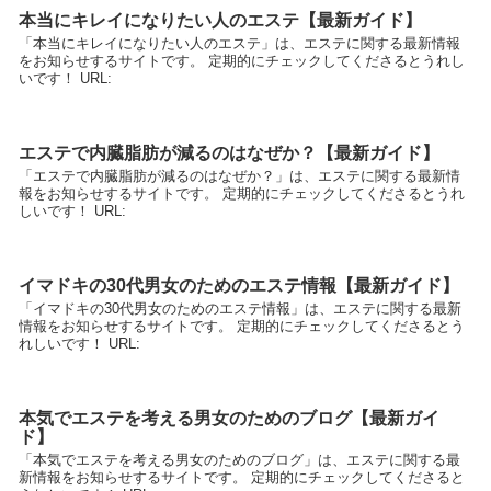
本当にキレイになりたい人のエステ【最新ガイド】
「本当にキレイになりたい人のエステ」は、エステに関する最新情報
をお知らせするサイトです。 定期的にチェックしてくださるとうれし
いです！ URL:
エステで内臓脂肪が減るのはなぜか？【最新ガイド】
「エステで内臓脂肪が減るのはなぜか？」は、エステに関する最新情
報をお知らせするサイトです。 定期的にチェックしてくださるとうれ
しいです！ URL:
イマドキの30代男女のためのエステ情報【最新ガイド】
「イマドキの30代男女のためのエステ情報」は、エステに関する最新
情報をお知らせするサイトです。 定期的にチェックしてくださるとう
れしいです！ URL:
本気でエステを考える男女のためのブログ【最新ガイ
ド】
「本気でエステを考える男女のためのブログ」は、エステに関する最
新情報をお知らせするサイトです。 定期的にチェックしてくださると