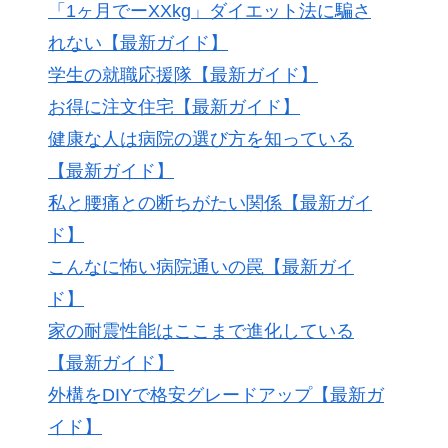
「1ヶ月でーXXkg」ダイエット法に騙さ
れない【最新ガイド】
学生の就職応援隊【最新ガイド】
お得に注文住宅【最新ガイド】
健康な人は病院の選び方を知っている
【最新ガイド】
私と腰痛との断ちがたい関係【最新ガイ
ド】
こんなに怖い病院通いの罠【最新ガイ
ド】
家の耐震性能はここまで進化している
【最新ガイド】
外構をDIYで格安グレードアップ【最新ガ
イド】