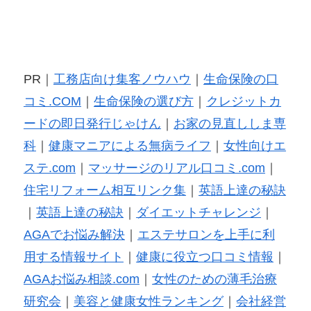
PR｜
工務店向け集客ノウハウ
｜
生命保険の口
コミ.COM
｜
生命保険の選び方
｜
クレジットカ
ードの即日発行じゃけん
｜
お家の見直ししま専
科
｜
健康マニアによる無病ライフ
｜
女性向けエ
ステ.com
｜
マッサージのリアル口コミ.com
｜
住宅リフォーム相互リンク集
｜
英語上達の秘訣
｜
英語上達の秘訣
｜
ダイエットチャレンジ
｜
AGAでお悩み解決
｜
エステサロンを上手に利
用する情報サイト
｜
健康に役立つ口コミ情報
｜
AGAお悩み相談.com
｜
女性のための薄毛治療
研究会
｜
美容と健康女性ランキング
｜
会社経営