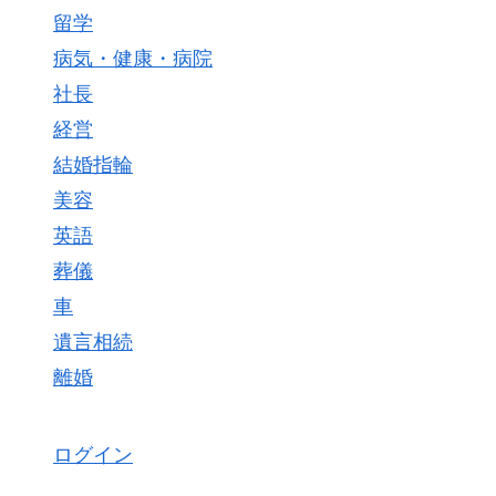
留学
病気・健康・病院
社長
経営
結婚指輪
美容
英語
葬儀
車
遺言相続
離婚
ログイン