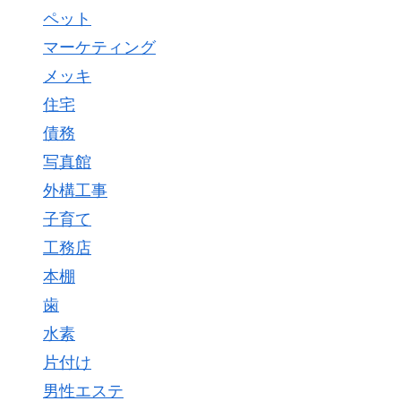
ペット
マーケティング
メッキ
住宅
債務
写真館
外構工事
子育て
工務店
本棚
歯
水素
片付け
男性エステ