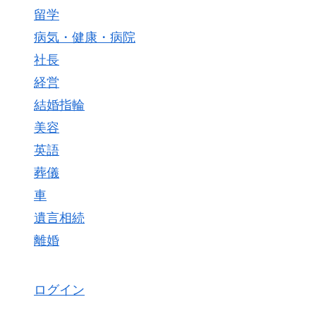
留学
病気・健康・病院
社長
経営
結婚指輪
美容
英語
葬儀
車
遺言相続
離婚
ログイン