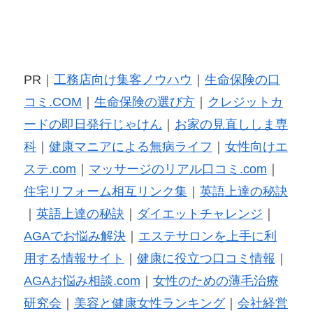
PR｜
工務店向け集客ノウハウ
｜
生命保険の口
コミ.COM
｜
生命保険の選び方
｜
クレジットカ
ードの即日発行じゃけん
｜
お家の見直ししま専
科
｜
健康マニアによる無病ライフ
｜
女性向けエ
ステ.com
｜
マッサージのリアル口コミ.com
｜
住宅リフォーム相互リンク集
｜
英語上達の秘訣
｜
英語上達の秘訣
｜
ダイエットチャレンジ
｜
AGAでお悩み解決
｜
エステサロンを上手に利
用する情報サイト
｜
健康に役立つ口コミ情報
｜
AGAお悩み相談.com
｜
女性のための薄毛治療
研究会
｜
美容と健康女性ランキング
｜
会社経営