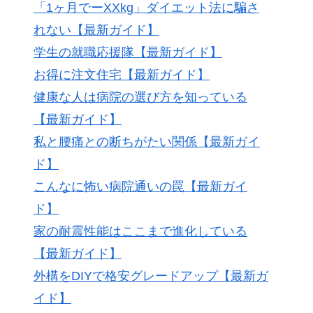
「1ヶ月でーXXkg」ダイエット法に騙さ
れない【最新ガイド】
学生の就職応援隊【最新ガイド】
お得に注文住宅【最新ガイド】
健康な人は病院の選び方を知っている
【最新ガイド】
私と腰痛との断ちがたい関係【最新ガイ
ド】
こんなに怖い病院通いの罠【最新ガイ
ド】
家の耐震性能はここまで進化している
【最新ガイド】
外構をDIYで格安グレードアップ【最新ガ
イド】