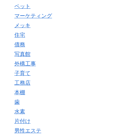
ペット
マーケティング
メッキ
住宅
債務
写真館
外構工事
子育て
工務店
本棚
歯
水素
片付け
男性エステ