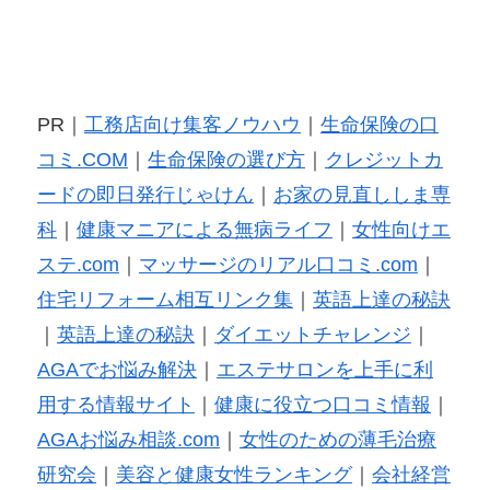
PR｜
工務店向け集客ノウハウ
｜
生命保険の口
コミ.COM
｜
生命保険の選び方
｜
クレジットカ
ードの即日発行じゃけん
｜
お家の見直ししま専
科
｜
健康マニアによる無病ライフ
｜
女性向けエ
ステ.com
｜
マッサージのリアル口コミ.com
｜
住宅リフォーム相互リンク集
｜
英語上達の秘訣
｜
英語上達の秘訣
｜
ダイエットチャレンジ
｜
AGAでお悩み解決
｜
エステサロンを上手に利
用する情報サイト
｜
健康に役立つ口コミ情報
｜
AGAお悩み相談.com
｜
女性のための薄毛治療
研究会
｜
美容と健康女性ランキング
｜
会社経営