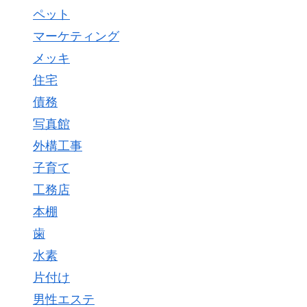
ペット
マーケティング
メッキ
住宅
債務
写真館
外構工事
子育て
工務店
本棚
歯
水素
片付け
男性エステ