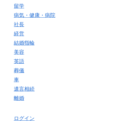
留学
病気・健康・病院
社長
経営
結婚指輪
美容
英語
葬儀
車
遺言相続
離婚
ログイン