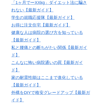
「1ヶ月でーXXkg」ダイエット法に騙さ
れない【最新ガイド】
学生の就職応援隊【最新ガイド】
お得に注文住宅【最新ガイド】
健康な人は病院の選び方を知っている
【最新ガイド】
私と腰痛との断ちがたい関係【最新ガイ
ド】
こんなに怖い病院通いの罠【最新ガイ
ド】
家の耐震性能はここまで進化している
【最新ガイド】
外構をDIYで格安グレードアップ【最新ガ
イド】