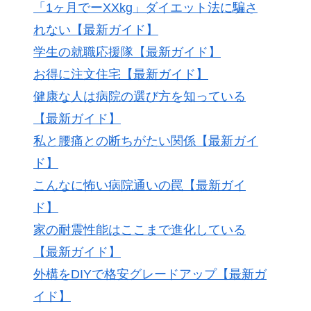
「1ヶ月でーXXkg」ダイエット法に騙さ
れない【最新ガイド】
学生の就職応援隊【最新ガイド】
お得に注文住宅【最新ガイド】
健康な人は病院の選び方を知っている
【最新ガイド】
私と腰痛との断ちがたい関係【最新ガイ
ド】
こんなに怖い病院通いの罠【最新ガイ
ド】
家の耐震性能はここまで進化している
【最新ガイド】
外構をDIYで格安グレードアップ【最新ガ
イド】