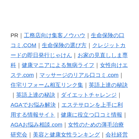
PR｜
工務店向け集客ノウハウ
｜
生命保険の口
コミ.COM
｜
生命保険の選び方
｜
クレジットカ
ードの即日発行じゃけん
｜
お家の見直ししま専
科
｜
健康マニアによる無病ライフ
｜
女性向けエ
ステ.com
｜
マッサージのリアル口コミ.com
｜
住宅リフォーム相互リンク集
｜
英語上達の秘訣
｜
英語上達の秘訣
｜
ダイエットチャレンジ
｜
AGAでお悩み解決
｜
エステサロンを上手に利
用する情報サイト
｜
健康に役立つ口コミ情報
｜
AGAお悩み相談.com
｜
女性のための薄毛治療
研究会
｜
美容と健康女性ランキング
｜
会社経営