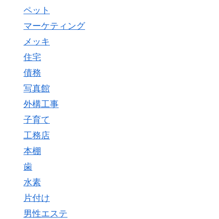
ペット
マーケティング
メッキ
住宅
債務
写真館
外構工事
子育て
工務店
本棚
歯
水素
片付け
男性エステ