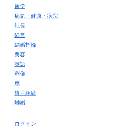
留学
病気・健康・病院
社長
経営
結婚指輪
美容
英語
葬儀
車
遺言相続
離婚
ログイン