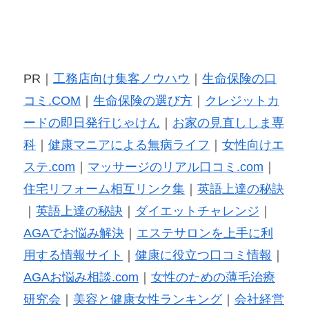
PR｜
工務店向け集客ノウハウ
｜
生命保険の口
コミ.COM
｜
生命保険の選び方
｜
クレジットカ
ードの即日発行じゃけん
｜
お家の見直ししま専
科
｜
健康マニアによる無病ライフ
｜
女性向けエ
ステ.com
｜
マッサージのリアル口コミ.com
｜
住宅リフォーム相互リンク集
｜
英語上達の秘訣
｜
英語上達の秘訣
｜
ダイエットチャレンジ
｜
AGAでお悩み解決
｜
エステサロンを上手に利
用する情報サイト
｜
健康に役立つ口コミ情報
｜
AGAお悩み相談.com
｜
女性のための薄毛治療
研究会
｜
美容と健康女性ランキング
｜
会社経営