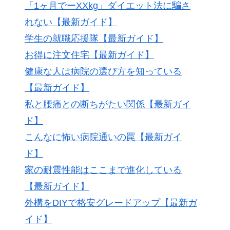
「1ヶ月でーXXkg」ダイエット法に騙さ
れない【最新ガイド】
学生の就職応援隊【最新ガイド】
お得に注文住宅【最新ガイド】
健康な人は病院の選び方を知っている
【最新ガイド】
私と腰痛との断ちがたい関係【最新ガイ
ド】
こんなに怖い病院通いの罠【最新ガイ
ド】
家の耐震性能はここまで進化している
【最新ガイド】
外構をDIYで格安グレードアップ【最新ガ
イド】