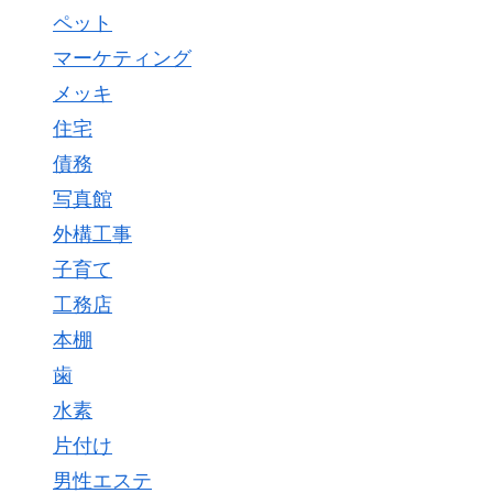
ペット
マーケティング
メッキ
住宅
債務
写真館
外構工事
子育て
工務店
本棚
歯
水素
片付け
男性エステ